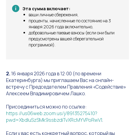
Эта сумма включает:
ваши личные сбережения,
проценты, начисленные по состоянию на 3
января 2026 года включительно,
добровольные паевые взносы (если они были
предусмотрены вашей сберегательной
программой).
2.
16 января 2026 года в 12:00 (по времени
Екатеринбурга) мы приглашаем Вас на онлайн-
встречу с Председателем Правления «Содействие»
Алексеем Владимировичем Лашко.
Присоединиться можно по ссылке:
https://us06web.zoom.us/j/89135275410?
pwd=XbdIuSzSMk9ssbzdiTvXRcMYVPoRwV.1
.
Если у вас есть конкретный вопрос, который вы